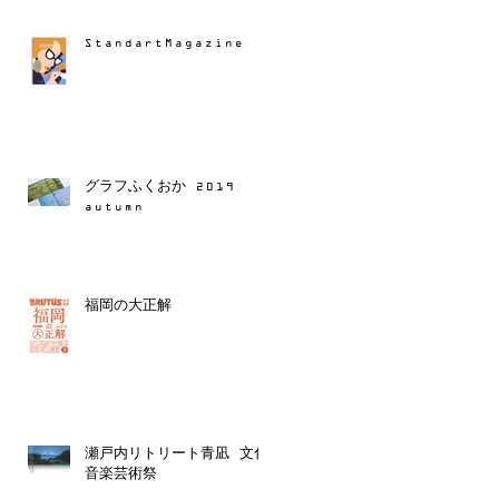
StandartMagazine
グラフふくおか 2019
autumn
福岡の大正解
た写
さ
瀬戸内リトリート青凪 文化
音楽芸術祭