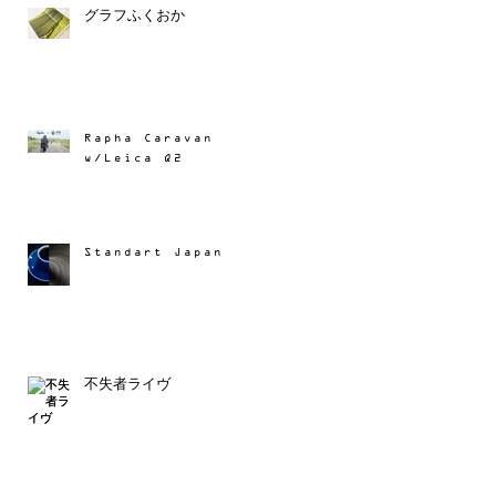
グラフふくおか
Rapha Caravan
w/Leica Q2
Standart Japan
だ
あ
不失者ライヴ