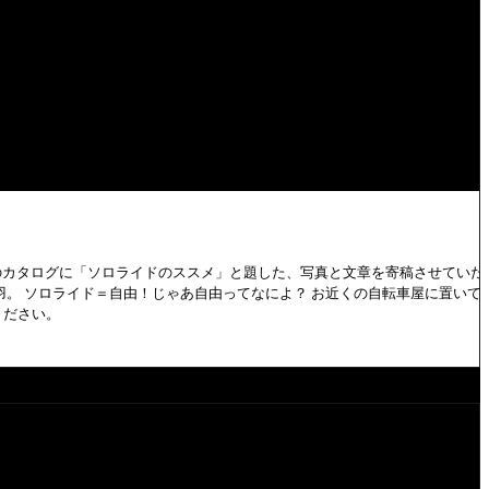
ーのカタログに「ソロライドのススメ」と題した、写真と文章を寄稿させていた
羽。 ソロライド＝自由！じゃあ自由ってなによ？ お近くの自転車屋に置いて
ください。