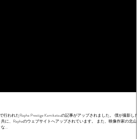
たRapha Prestige Kamikatsuの記事がアップされました。 僕が撮影し
共に、Raphaのウェブサイトへアップされています。 また、映像作家の北山
...