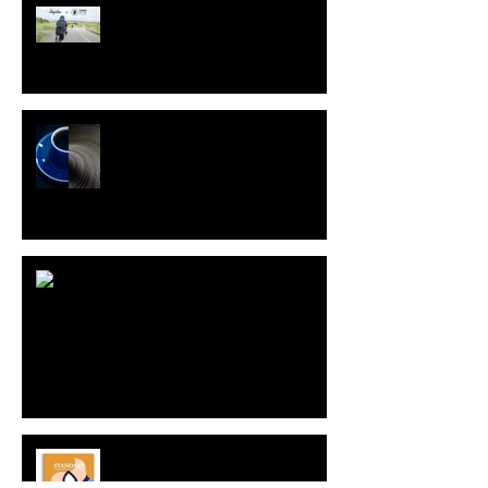
Rapha Caravan w/Leica Q2
Standart Japan
不失者ライヴ
StandartMagazine